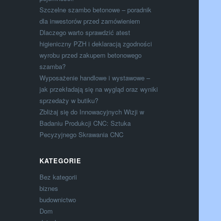
Szczelne szambo betonowe – poradnik
dla inwestorów przed zamówieniem
Dlaczego warto sprawdzić atest
higieniczny PZH i deklaracją zgodności
wyrobu przed zakupem betonowego
szamba?
Wyposażenie handlowe i wystawowe –
jak przekładają się na wygląd oraz wyniki
sprzedaży w butiku?
Zbliżaj się do Innowacyjnych Wizji w
Badaniu Produkcji CNC: Sztuka
Pecyzyjnego Skrawania CNC
KATEGORIE
Bez kategorii
biznes
budownictwo
Dom