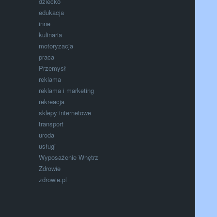
dziecko
edukacja
inne
kulinaria
motoryzacja
praca
Przemysł
reklama
reklama i marketing
rekreacja
sklepy internetowe
transport
uroda
usługi
Wyposażenie Wnętrz
Zdrowie
zdrowie.pl