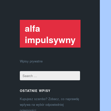
alfa
impulsywny
Wpisy prywatne
OSTATNIE WPISY
Kupujesz szambo? Zobacz, co naprawdę
wpływa na wybór odpowiedniej
pojemności.