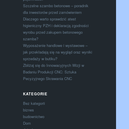
Szczelne szambo betonowe – poradnik
dla inwestorów przed zamówieniem
Dlaczego warto sprawdzić atest
higieniczny PZH i deklaracją zgodności
wyrobu przed zakupem betonowego
szamba?
Wyposażenie handlowe i wystawowe –
jak przekładają się na wygląd oraz wyniki
sprzedaży w butiku?
Zbliżaj się do Innowacyjnych Wizji w
Badaniu Produkcji CNC: Sztuka
Pecyzyjnego Skrawania CNC
KATEGORIE
Bez kategorii
biznes
budownictwo
Dom