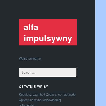
alfa
impulsywny
Wpisy prywatne
OSTATNIE WPISY
Kupujesz szambo? Zobacz, co naprawdę
wpływa na wybór odpowiedniej
pojemności.