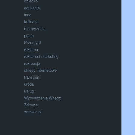
dziecko
edukacja
inne
kulinaria
motoryzacja
praca
Przemysł
reklama
reklama i marketing
rekreacja
sklepy internetowe
transport
uroda
usługi
Wyposażenie Wnętrz
Zdrowie
zdrowie.pl