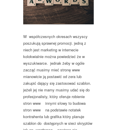
W współczesnych okresach wszyscy
poszukują sprawnej promocji. jedną z
niech jest marketing w internecie
kolokwialnie można powiedzieć że w
wyszukiwarce. jednak żeby w ogóle
zacząć musimy mieć stronę www
mianowicie ją postawić od zera lub
zakupić dający się zastosować szablon.
jeżeli jej nie mamy musimy udać się do
profesjonalisty, który oferuje robienie
stron www innymi słowy to budowa
stron www na podstawie notatek
kontrahenta lub grafika który planuje
szablon do dostępnych w sieci skryptów
jak np. wordpress . powinno się