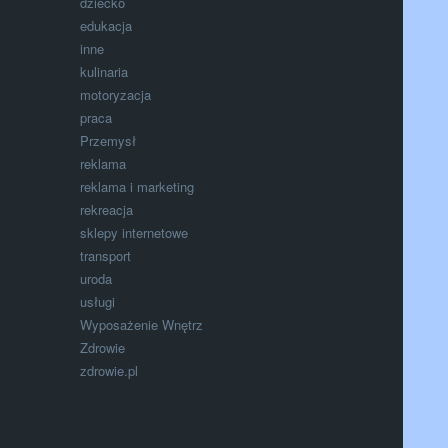
dziecko
edukacja
inne
kulinaria
motoryzacja
praca
Przemysł
reklama
reklama i marketing
rekreacja
sklepy internetowe
transport
uroda
usługi
Wyposażenie Wnętrz
Zdrowie
zdrowie.pl