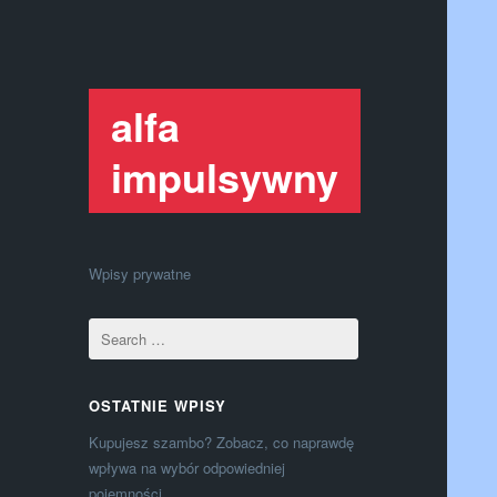
alfa
impulsywny
Wpisy prywatne
OSTATNIE WPISY
Kupujesz szambo? Zobacz, co naprawdę
wpływa na wybór odpowiedniej
pojemności.