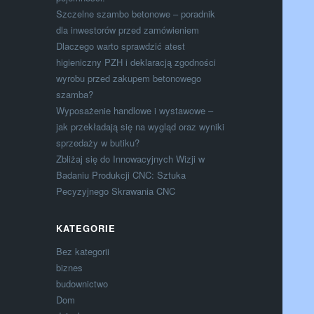
Szczelne szambo betonowe – poradnik
dla inwestorów przed zamówieniem
Dlaczego warto sprawdzić atest
higieniczny PZH i deklaracją zgodności
wyrobu przed zakupem betonowego
szamba?
Wyposażenie handlowe i wystawowe –
jak przekładają się na wygląd oraz wyniki
sprzedaży w butiku?
Zbliżaj się do Innowacyjnych Wizji w
Badaniu Produkcji CNC: Sztuka
Pecyzyjnego Skrawania CNC
KATEGORIE
Bez kategorii
biznes
budownictwo
Dom