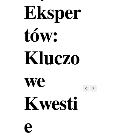
Eksper
tów:
Kluczo
we
Kwesti
e