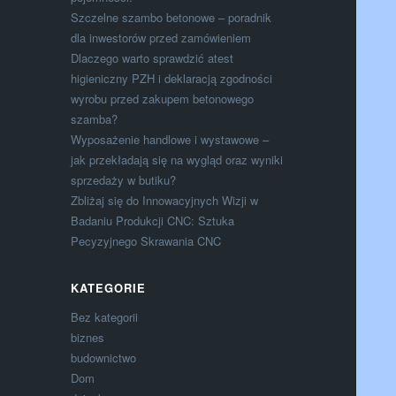
Szczelne szambo betonowe – poradnik
dla inwestorów przed zamówieniem
Dlaczego warto sprawdzić atest
higieniczny PZH i deklaracją zgodności
wyrobu przed zakupem betonowego
szamba?
Wyposażenie handlowe i wystawowe –
jak przekładają się na wygląd oraz wyniki
sprzedaży w butiku?
Zbliżaj się do Innowacyjnych Wizji w
Badaniu Produkcji CNC: Sztuka
Pecyzyjnego Skrawania CNC
KATEGORIE
Bez kategorii
biznes
budownictwo
Dom