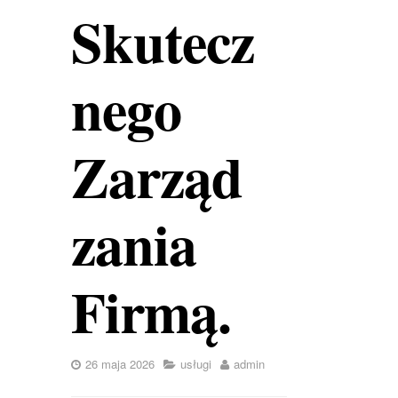
Skutecz
nego
Zarząd
zania
Firmą.
26 maja 2026
usługi
admin