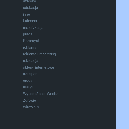
dziecko
edukacja
inne
kulinaria
motoryzacja
praca
Przemysł
reklama
reklama i marketing
rekreacja
sklepy internetowe
transport
uroda
usługi
Wyposażenie Wnętrz
Zdrowie
zdrowie.pl