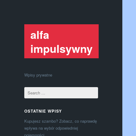
alfa
impulsywny
Wpisy prywatne
OSTATNIE WPISY
Kupujesz szambo? Zobacz, co naprawdę
wpływa na wybór odpowiedniej
pojemności.