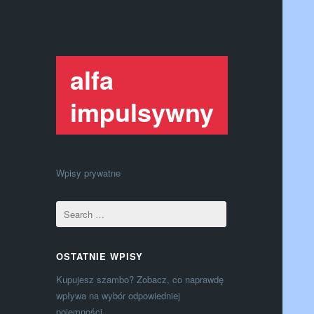
alfa
impulsywny
Wpisy prywatne
OSTATNIE WPISY
Kupujesz szambo? Zobacz, co naprawdę
wpływa na wybór odpowiedniej
pojemności.