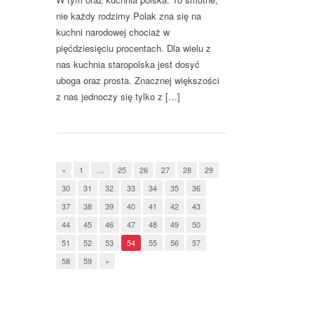
nie każdy rodzimy Polak zna się na
kuchni narodowej chociaż w
pięćdziesięciu procentach. Dla wielu z
nas kuchnia staropolska jest dosyć
uboga oraz prosta. Znacznej większości
z nas jednoczy się tylko z […]
«
1
…
25
26
27
28
29
30
31
32
33
34
35
36
37
38
39
40
41
42
43
44
45
46
47
48
49
50
51
52
53
54
55
56
57
58
59
»