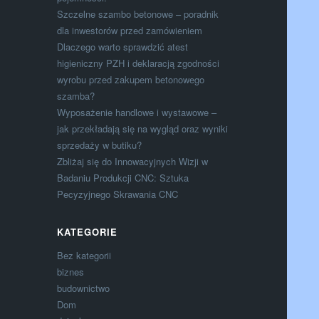
Szczelne szambo betonowe – poradnik
dla inwestorów przed zamówieniem
Dlaczego warto sprawdzić atest
higieniczny PZH i deklaracją zgodności
wyrobu przed zakupem betonowego
szamba?
Wyposażenie handlowe i wystawowe –
jak przekładają się na wygląd oraz wyniki
sprzedaży w butiku?
Zbliżaj się do Innowacyjnych Wizji w
Badaniu Produkcji CNC: Sztuka
Pecyzyjnego Skrawania CNC
KATEGORIE
Bez kategorii
biznes
budownictwo
Dom