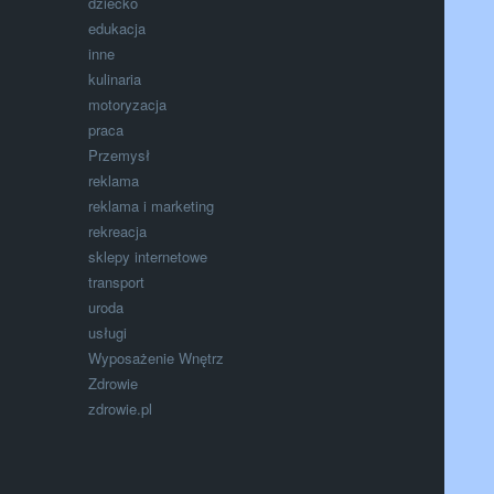
dziecko
edukacja
inne
kulinaria
motoryzacja
praca
Przemysł
reklama
reklama i marketing
rekreacja
sklepy internetowe
transport
uroda
usługi
Wyposażenie Wnętrz
Zdrowie
zdrowie.pl