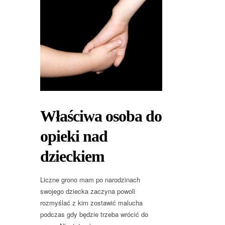
Właściwa osoba do
opieki nad
dzieckiem
Liczne grono mam po narodzinach
swojego dziecka zaczyna powoli
rozmyślać z kim zostawić malucha
podczas gdy będzie trzeba wrócić do