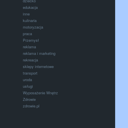
dziecko
edukacja
inne
kulinaria
motoryzacja
praca
Przemysł
reklama
reklama i marketing
rekreacja
sklepy internetowe
transport
uroda
usługi
Wyposażenie Wnętrz
Zdrowie
zdrowie.pl