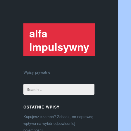
alfa
impulsywny
Wpisy prywatne
OSTATNIE WPISY
Kupujesz szambo? Zobacz, co naprawdę
wpływa na wybór odpowiedniej
pojemności.