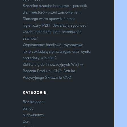
Szczelne szambo betonowe – poradnik
dla inwestorów przed zamówieniem
Dlaczego warto sprawdzić atest
higieniczny PZH i deklaracją zgodności
wyrobu przed zakupem betonowego
szamba?
Wyposażenie handlowe i wystawowe –
jak przekładają się na wygląd oraz wyniki
sprzedaży w butiku?
Zbliżaj się do Innowacyjnych Wizji w
Badaniu Produkcji CNC: Sztuka
Pecyzyjnego Skrawania CNC
KATEGORIE
Bez kategorii
biznes
budownictwo
Dom