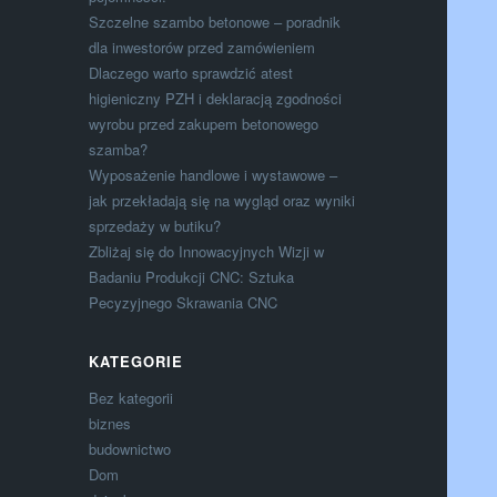
Szczelne szambo betonowe – poradnik
dla inwestorów przed zamówieniem
Dlaczego warto sprawdzić atest
higieniczny PZH i deklaracją zgodności
wyrobu przed zakupem betonowego
szamba?
Wyposażenie handlowe i wystawowe –
jak przekładają się na wygląd oraz wyniki
sprzedaży w butiku?
Zbliżaj się do Innowacyjnych Wizji w
Badaniu Produkcji CNC: Sztuka
Pecyzyjnego Skrawania CNC
KATEGORIE
Bez kategorii
biznes
budownictwo
Dom