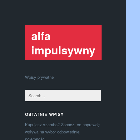
alfa
impulsywny
Wpisy prywatne
OSTATNIE WPISY
Kupujesz szambo? Zobacz, co naprawdę
wpływa na wybór odpowiedniej
pojemności.