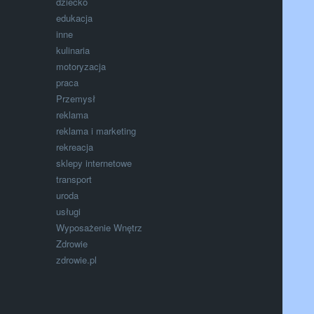
dziecko
edukacja
inne
kulinaria
motoryzacja
praca
Przemysł
reklama
reklama i marketing
rekreacja
sklepy internetowe
transport
uroda
usługi
Wyposażenie Wnętrz
Zdrowie
zdrowie.pl