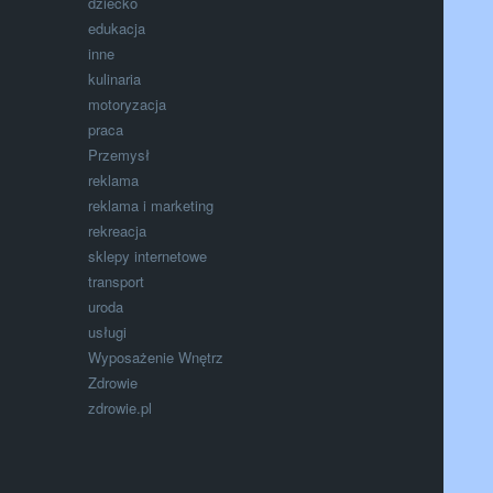
dziecko
edukacja
inne
kulinaria
motoryzacja
praca
Przemysł
reklama
reklama i marketing
rekreacja
sklepy internetowe
transport
uroda
usługi
Wyposażenie Wnętrz
Zdrowie
zdrowie.pl