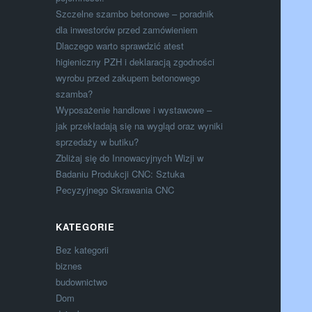
Szczelne szambo betonowe – poradnik
dla inwestorów przed zamówieniem
Dlaczego warto sprawdzić atest
higieniczny PZH i deklaracją zgodności
wyrobu przed zakupem betonowego
szamba?
Wyposażenie handlowe i wystawowe –
jak przekładają się na wygląd oraz wyniki
sprzedaży w butiku?
Zbliżaj się do Innowacyjnych Wizji w
Badaniu Produkcji CNC: Sztuka
Pecyzyjnego Skrawania CNC
KATEGORIE
Bez kategorii
biznes
budownictwo
Dom