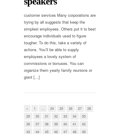
speakers
customer services Many corporations are
trying by all suggests that keep the
simplest employees. Others put it to best
encourage individuals used to figure
tougher. To do this, take a variety of
actions. You’ll be able to supply
employees a lovely system of
commissions or bonuses. You can
organize them yearly family reunions or
giant […]
«
1
…
24
25
26
27
28
29
30
31
32
33
34
35
36
37
38
39
40
41
42
43
44
45
46
47
48
49