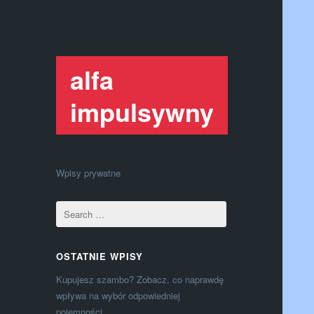
alfa
impulsywny
Wpisy prywatne
OSTATNIE WPISY
Kupujesz szambo? Zobacz, co naprawdę
wpływa na wybór odpowiedniej
pojemności.