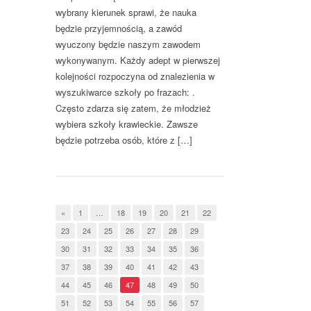
wybrany kierunek sprawi, że nauka
będzie przyjemnością, a zawód
wyuczony będzie naszym zawodem
wykonywanym. Każdy adept w pierwszej
kolejności rozpoczyna od znalezienia w
wyszukiwarce szkoły po frazach: .
Często zdarza się zatem, że młodzież
wybiera szkoły krawieckie. Zawsze
będzie potrzeba osób, które z […]
«
1
…
18
19
20
21
22
23
24
25
26
27
28
29
30
31
32
33
34
35
36
37
38
39
40
41
42
43
44
45
46
47
48
49
50
51
52
53
54
55
56
57