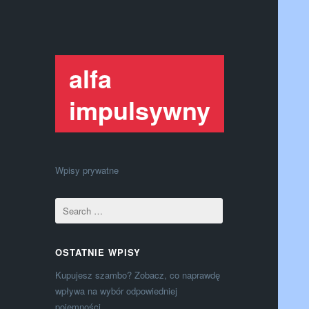
alfa
impulsywny
Wpisy prywatne
OSTATNIE WPISY
Kupujesz szambo? Zobacz, co naprawdę
wpływa na wybór odpowiedniej
pojemności.