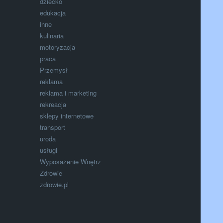
dziecko
edukacja
inne
kulinaria
motoryzacja
praca
Przemysł
reklama
reklama i marketing
rekreacja
sklepy internetowe
transport
uroda
usługi
Wyposażenie Wnętrz
Zdrowie
zdrowie.pl