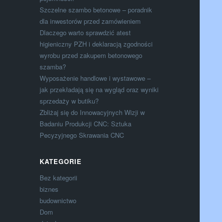
Szczelne szambo betonowe – poradnik
dla inwestorów przed zamówieniem
Dlaczego warto sprawdzić atest
higieniczny PZH i deklaracją zgodności
wyrobu przed zakupem betonowego
szamba?
Wyposażenie handlowe i wystawowe –
jak przekładają się na wygląd oraz wyniki
sprzedaży w butiku?
Zbliżaj się do Innowacyjnych Wizji w
Badaniu Produkcji CNC: Sztuka
Pecyzyjnego Skrawania CNC
KATEGORIE
Bez kategorii
biznes
budownictwo
Dom